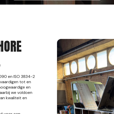
HORE
E
1090 en ISO 3834-2
rvaardigen tot en
m hoogwaardige en
aarbij we voldoen
an kwaliteit en
ij voor een