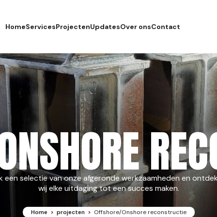
Home
Services
Projecten
Updates
Over ons
Contact
Scheepsonderhoud & reparaties
Engineering
Elektronische & elektronica service
Mobilisatie & demobilisatieprojecten
ONSHORE REC
Faciliteiten & mobiliteit
Onze locatie
Certificeringen & veiligheid
jk een selectie van onze afgeronde werkzaamheden en ontde
wij elke uitdaging tot een succes maken.
Home
>
projecten
>
Offshore/Onshore reconstructie