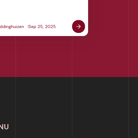
iddinghuizen
Sep 25, 2025
NU