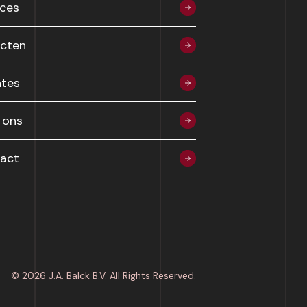
ices
ecten
tes
 ons
act
© 2026 J.A. Balck B.V. All Rights Reserved.