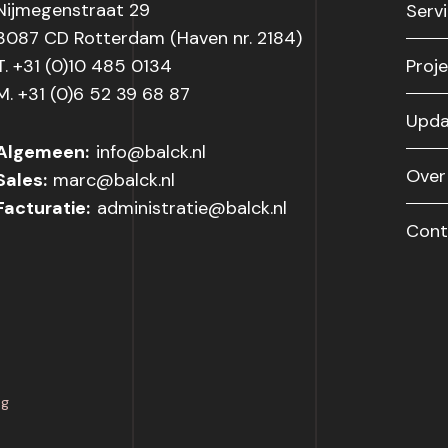
Nijmegenstraat 29
Serv
3087 CD Rotterdam (Haven nr. 2184)
T. +31 (0)10 485 0134
Proj
M. +31 (0)6 52 39 68 87
Upda
Algemeen:
info@balck.nl
Over
Sales:
marc@balck.nl
Facturatie:
administratie@balck.nl
Cont
ng