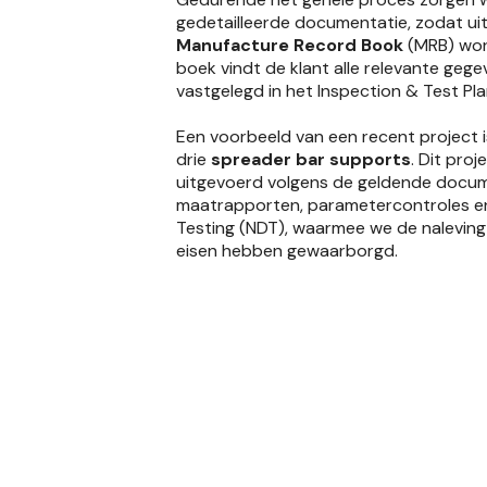
gedetailleerde documentatie, zodat uit
Manufacture Record Book
(MRB) word
boek vindt de klant alle relevante gege
vastgelegd in het Inspection & Test Plan
Een voorbeeld van een recent project i
drie
spreader bar supports
. Dit proj
uitgevoerd volgens de geldende docume
maatrapporten, parametercontroles e
Testing (NDT), waarmee we de naleving 
eisen hebben gewaarborgd.