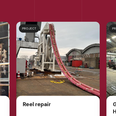
PROJECT
P
Reel repair
G
H