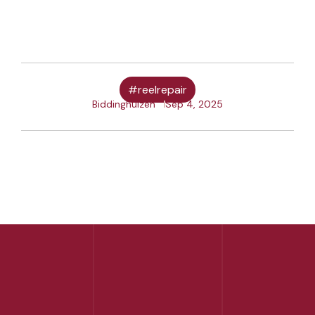
#reelrepair
Biddinghuizen
Sep 4, 2025