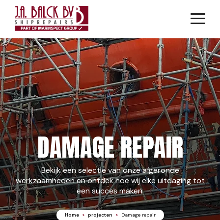
Skip
to
content
Scheepsonderhoud & reparaties
Engineering
Elektronische & elektronica service
Mobilisatie & demobilisatieprojecten
Faciliteiten & mobiliteit
DAMAGE REPAIR
Bekijk een selectie van onze afgeronde
Onze locatie
Certificeringen & veiligheid
werkzaamheden en ontdek hoe wij elke uitdaging tot
een succes maken.
Home
>
projecten
>
Damage repair