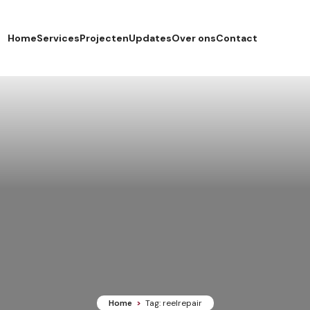
Home
Services
Projecten
Updates
Over ons
Contact
Scheepsonderhoud & reparaties
Engineering
Elektronische & elektronica service
Mobilisatie & demobilisatieprojecten
Faciliteiten & mobiliteit
Onze locatie
Certificeringen & veiligheid
Home
>
Tag: reelrepair