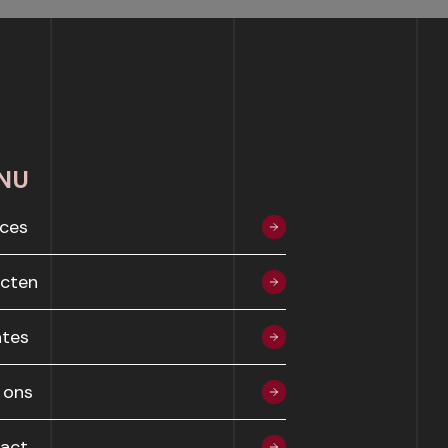
NU
ices
ecten
tes
 ons
act