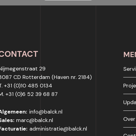
CONTACT
ME
Nijmegenstraat 29
Serv
3087 CD Rotterdam (Haven nr. 2184)
T. +31 (0)10 485 0134
Proj
M. +31 (0)6 52 39 68 87
Upda
Algemeen:
info@balck.nl
Over
Sales:
marc@balck.nl
Facturatie:
administratie@balck.nl
Cont